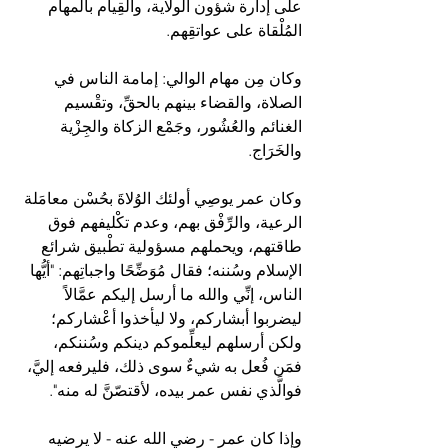
على إدارة شؤون الولاية، والقِيام بالمهام 
المُلْقاة على عواتقِهم.
وكان مِن مهام الوالي: إمامة الناس في 
الصلاة، والقضاء بينهم بالحقِّ، وتقْسيم 
الغنائم والعُشُور، وجَمْع الزكاة والجِزْية 
والخَرَاج.
وكان عمر يوصِي أولئك الوُلاةَ بحُسْن معامَلة 
الرعية، والرِّفْق بهم، وعدم تكْليفهم فوق 
طاقتهم، ويحملهم مسؤولية تطْبيق شرائع 
الإسلام وسُننه؛ فقال مُوَضِّحًا واجباتِهم: "أيُّها 
الناس، إنِّي والله ما أرسل إليكم عمَّالاً 
ليضربوا أبشاركم، ولا ليأخذوا أعْشاركم؛ 
ولكن أرسلهم ليعلِّموكم دينكم وسُننكم، 
فمَن فُعل به شيءٌ سوى ذلك، فليرفعه إليَّ، 
فوالَّذي نفس عمر بيده، لأقتصّنَّ له منه".
وإذا كان عمر - رضي الله عنه - لا يرضيه 