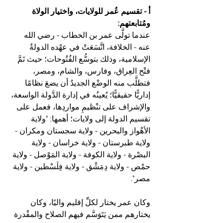
أ - تقسيم عُمر للولايات، واختيار الولاة 
ومُتابعتهم:
عندما تولَّى عمر بن الخطاب - رضي الله 
عنه - الخلافة، اتَّسَعَتْ في عهْده الدولةُ 
الإسلامية، وذلك بتوسُّع الفُتُوحات؛ حيث تَمَّ 
فتْح العِراق، وفارس، والشام، ومصر، 
فتطلَّب منه الوضْع الجديدُ أن يضعَ نظامًا 
إداريًّا حقيقيًّا؛ يُعينُه في إدارة الدَّولة الواسعة، 
والإشراف على تنْظيمِ مواردِها، فعمل على 
تقسيم الدولة إلى ولايات؛ أهمها: "ولاية 
الأهْواز والبحرين - ولاية سجستان ومكران - 
ولاية طبرستان - ولاية خراسان - ولاية 
البصْرة - ولاية الكوفة - ولاية المَوْصل - ولاية 
حمْص - ولاية دِمَشْق - ولاية فِلَسْطين - ولاية 
مصر".
وكان عمر يختار لكلِّ إقليم واليًا، وكان 
يختارهم ممن يَتَوَسَّم فيهم الصلاح والمقْدرة 