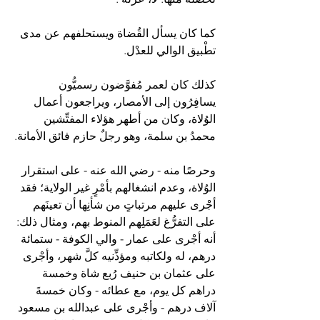
كما كان يسأل القُضاة ويستحلفهم عن مدى 
تطْبيق الوالي للعدْل.
كذلك كان لعمر مُفوَّضون رسميُّون 
يسافِرُون إلى الأمصار، ويراجعون أعمال 
الوُلاة، وكان من أطهر هؤلاء المفتِّشين 
محمدُ بن سلمة، وهو رجلٌ حازم فائق الأمانة.
وحرصًا منه - رضي الله عنه - على استقرار 
الوُلاة، وعدم انشغالهم بأمْرٍ غير الولاية؛ فقد 
أجْرى عليهم مرتباتٍ من شأنِها أن تعينَهم 
على التفرُّغ لعَمَلِهم المنوط بهم، ومثال ذلك: 
أنه أجْرى على عمار - والي الكوفة - ستمائة 
درهم، له ولكاتبه ومؤذِّنيه كلَّ شهر، وأجْرى 
على عثمان بن حنيف رُبع شاة وخمسة 
دراهم كل يوم، مع عطائه - وكان خمسةَ 
آلاف درهم - وأجْرى على عبدالله بن مسعود 