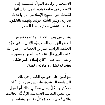
الاستعمار، وكانت الدولُ المنتسبة إلى 
الإسلام في طليعة هذه الدول؛ ذلك أنها 
ابْتَعَدتْ عن المنهج الإسلامي، بل وأخذتْ 
تُحاربه، وتثير الشُّبَه حوله، وتتَّهمه بالجُمُود، 
وعدم التمَشِّي مع رُوح هذا العصر.
ونحن في هذه اللمْحة المقتضبة نعرض 
لبعض الجوانب التنظيميَّة الإدارية، في عهْدِ 
الخليفة الراشِد عمر بن الخطاب - رضي الله 
عنه - الذي قال عنه عبدالله بن مسعود - 
رضي الله عنه -: "
كان إسلام عُمر فتْحًا، 
وهِجرته نصْرًا، وإمارته رحْمة
".
مؤكِّدين على جوانب الكمال في تلك 
السياسة الراشدة، قاصدين من ذلك إثْباتَ 
صلاحيتها لكلِّ زمان ومكانٍ؛ ذلك أنها تنهل 
من مَعين التعاليم الإسلامية الرَّبَّانيَّة الخالدة، 
والتي تُعنَى بالحياة بكلِّ دقائقها وتفاصيلها.