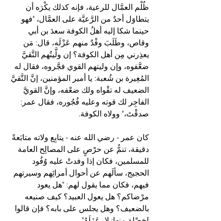
ظُلْم العمَّال للرعية، فإنه كذلك يكْرَه أن 
يتطاوَل أحدٌ من الرَّعيَّة على العمَّال، "فهو 
حينما شكا إليه أهلُ الكوفة سعدَ بن أبي 
وقاص، وطَلَبَ وفْدٌ منهم عَزْلَه، قال: مَن 
يعذِرني مِن أهل الكوفة؟ إن ولَّيتُهم التَّقيَّ 
ضعَّفوه، وإن وليتهم القوي فجَّروه، فقال له 
المُغِيرة بن شُعبة: يا أمير المؤمنين، إنَّ التَّقيَّ 
الضعيف له تقْواه ولك ضعْفه، وإنَّ القويَّ 
الفاجِر لك قوته وعليه فُجُوره، فقال عمر: 
صدقْتَ،" وولاه الكوفة.
كان عمر - رضي الله عنه - يتابِع ولاته متابَعةً 
دقيقة، تنمُّ عن حرْصٍ على المصالِح العامة 
للمسلمين، فكان إذا وفدتْ عليه وُفُود 
الحجيج، سألَهم عن أحوال أمرائِهم وسيرتهم 
فيهم، فكان مما يقول لهم: "هل يعود 
مرْضاكم؟ هل يعول العبيد؟ كيف صنيعه 
بالضعيف؟ وهل يجلس على بابه؟ فإن قالوا 
لخصْلة منها: لا، عَزَلَهُ".