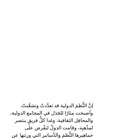
إنَّ النُّظمَ الدولية قد تعدَّدتْ وتشعَّبتْ، 
وأصبحت مثارًا للجَدَل في المجامع الدولية، 
والمحافِل الثقافية، وغدا كلُّ فريقٍ ينتصر 
لمذْهبِه، وقامت الدولُ لتفْرض على 
جماهيرها النُّظمَ والدَّساتير التي ورثتها عن 