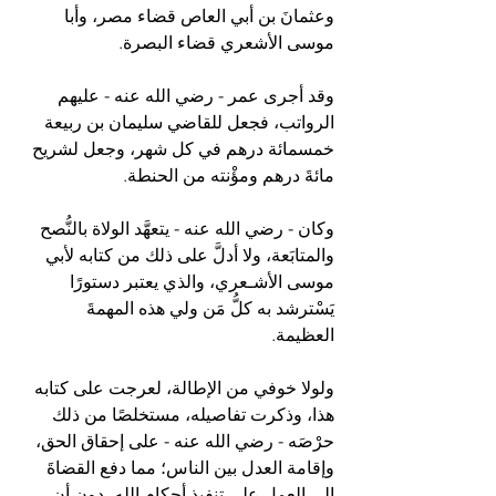
وعثمانَ بن أبي العاص قضاء مصر، وأبا 
موسى الأشعري قضاء البصرة.
وقد أجرى عمر - رضي الله عنه - عليهم 
الرواتب، فجعل للقاضي سليمان بن ربيعة 
خمسمائة درهم في كل شهر، وجعل لشريح 
مائةَ درهم ومؤْنته من الحنطة.
وكان - رضي الله عنه - يتعهَّد الولاة بالنُّصح 
والمتابَعة، ولا أدلَّ على ذلك من كتابه لأبي 
موسى الأشـعري، والذي يعتبر دستورًا 
يَسْترشد به كلُّ مَن ولي هذه المهمةَ 
العظيمة.
ولولا خوفي من الإطالة، لعرجت على كتابه 
هذا، وذكرت تفاصيله، مستخلصًا من ذلك 
حرْصَه - رضي الله عنه - على إحقاق الحق، 
وإقامة العدل بين الناس؛ مما دفع القضاةَ 
إلى العمل على تنفيذ أحكام الله، دون أن 