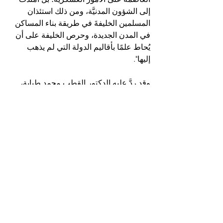
إلى الشؤون المدنيَّة، ومن ذلك استئذان 
المسلمين الخليفةَ في طريقة بناء المساكن 
في المدن الجديدة، وحرص الخليفة على أن 
يُحاط علمًا بأقاليم الدولة التي لم يذهب 
إليها".
وقد ردَّ عليه الدكتور القطب محمد طباية، 
بعد أن أوْرد أقواله تلك، في كتابه "نظام 
الإدارة في الإسلام"، فقال: "إنه إذا كانت كتب 
السيرة والتاريخ قد حفظتْ لنا مثل هذه 
الكتب، التي يوجِّه بها عمر عمَّاله وقُواده، 
ويتابع أعمالهم - فإنها قد حفظت لنا كذلك 
آثارًا يفوِّض فيها عمرُ الرأيَ لعمَّاله وقواده؛ 
لكي يتصرفوا في مواجهة المواقف، بما 
تقتضيه هذه المواقف.
ومن ذلك قوله لمحمد بن سلمة: "إن أكمل 
الرجال رأيًا مَن إذا لم يكن عنده عهْد من 