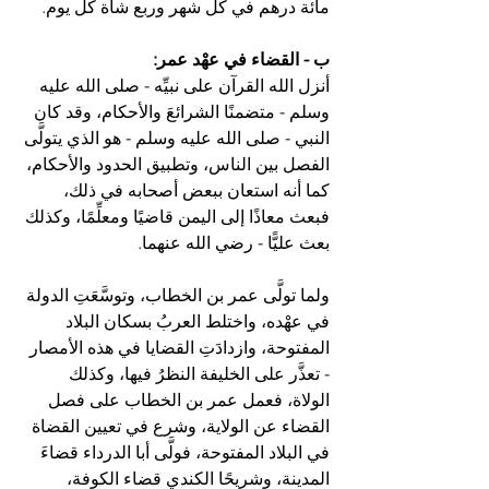
مائة درهم في كل شهر وربع شاة كل يوم.
ب - القضاء في عهْد عمر:
أنزل الله القرآن على نبيِّه - صلى الله عليه 
وسلم - متضمنًا الشرائعَ والأحكام، وقد كان 
النبي - صلى الله عليه وسلم - هو الذي يتولَّى 
الفصل بين الناس، وتطبيق الحدود والأحكام، 
كما أنه استعان ببعض أصحابه في ذلك، 
فبعث معاذًا إلى اليمن قاضيًا ومعلِّمًا، وكذلك 
بعث عليًّا - رضي الله عنهما.
ولما تولَّى عمر بن الخطاب، وتوسَّعَتِ الدولة 
في عهْده، واختلط العربُ بسكان البلاد 
المفتوحة، وازدادَتِ القضايا في هذه الأمصار 
- تعذَّر على الخليفة النظرُ فيها، وكذلك 
الولاة، فعمل عمر بن الخطاب على فصل 
القضاء عن الولاية، وشرع في تعيين القضاة 
في البلاد المفتوحة، فولَّى أبا الدرداء قضاءَ 
المدينة، وشريحًا الكندي قضاء الكوفة، 