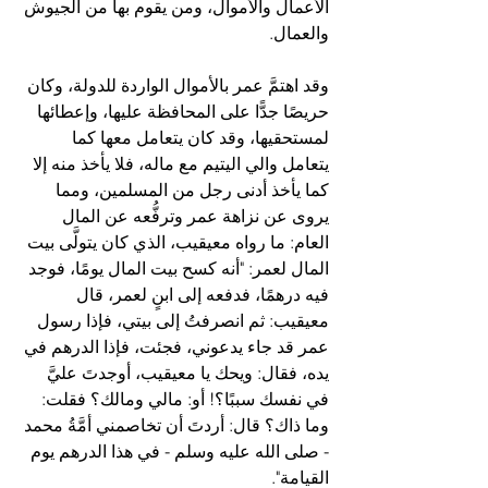
الأعمال والأموال، ومن يقوم بها من الجيوش 
والعمال.
وقد اهتمَّ عمر بالأموال الواردة للدولة، وكان 
حريصًا جدًّا على المحافظة عليها، وإعطائها 
لمستحقيها، وقد كان يتعامل معها كما 
يتعامل والي اليتيم مع ماله، فلا يأخذ منه إلا 
كما يأخذ أدنى رجل من المسلمين، ومما 
يروى عن نزاهة عمر وترفُّعه عن المال 
العام: ما رواه معيقيب، الذي كان يتولَّى بيت 
المال لعمر: "أنه كسح بيت المال يومًا، فوجد 
فيه درهمًا، فدفعه إلى ابنٍ لعمر، قال 
معيقيب: ثم انصرفتُ إلى بيتي، فإذا رسول 
عمر قد جاء يدعوني، فجئت، فإذا الدرهم في 
يده، فقال: ويحك يا معيقيب، أوجدتَ عليَّ 
في نفسك سببًا؟! أو: مالي ومالك؟ فقلت: 
وما ذاك؟ قال: أردتَ أن تخاصمني أمَّةُ محمد 
- صلى الله عليه وسلم - في هذا الدرهم يوم 
القيامة".