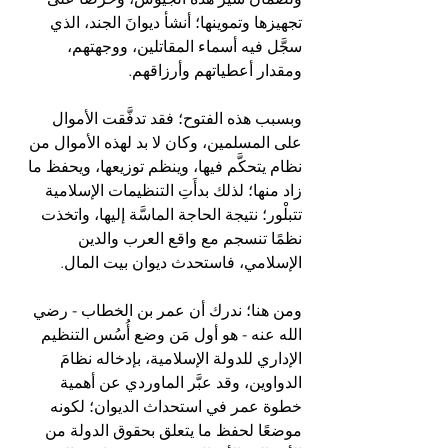
تجهيزها وتموينها؛ أنشأ ديوانَ الجند، الذي 
سجَّل فيه أسماء المقاتلين، ووجهتهم، 
ومقدار أعطياتهم وأرزاقهم.
وبسبب هذه الفتوح؛ فقد تدفَّقت الأموال 
على المسلمين، وكان لا بد لهذه الأموال من 
نظام يتحكَّم فيها، وينظم توزيعها، ويحفظ ما 
زاد منها؛ لذلك بدأَتِ التنظيمات الإسلامية 
تتبلْور؛ نتيجة الحاجة الماسَّة إليها، واتخذت 
نظمًا تنسجم مع واقع العرب والدين 
الإسلامي، فاستحدث ديوان بيت المال.
ومن هنا؛ ندرك أن عمر بن الخطاب - رضي 
الله عنه - هو أول مَن وضع أُسُس التنظيم 
الإداري للدولة الإسلامية، بإدخاله نظامَ 
الدواوين، وقد عبَّر الماوردي عن أهمية 
خطوة عمر في استحداث الديوان؛ لكونه 
موضعًا لحفظ ما يتعلق بحقوق الدولة من 