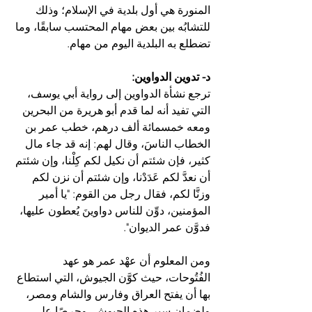
المنورة هي أول بلدية في الإسلام؛ وذلك 
للتشابُه بين بعض مهام المحتسب سابقًا، وما 
تضطلع به البلدية اليوم من مهام.
د- تدوين الدواوين:
ترجع نشأة الدواوين إلى رواية أبي يوسف، 
التي تفيد أنه لما قدم أبو هريرة من البحرين 
ومعه خمسمائة ألف درهم، خطب عمر بن 
الخطاب الناسَ، وقال لهم: إنه قد جاء مال 
كثير، فإن شئتم أن نكيل لكم كِلْنا، وإن شئتم 
أن نعدَّ لكم عَدَدْنا، وإن شئتم أن نزن لكم 
وزنَّا لكم، فقال رجل من القوم: "يا أمير 
المؤمنين، دوِّن للناس دواوينَ يُعطون عليها، 
فدوَّن عمر الديوان".
ومن المعلوم أن عهْد عمر هو عهد 
الفُتُوحات، حيث كوَّن الجيوش، التي استطاع 
بها أن يفتح العراق وفارس والشام ومصر، 
ولضمان سير هذه الجيوش، وحرصًا على 