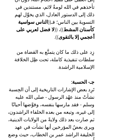
تأخذهم في الله لومةُ لائم، مستندين في 
ذلك إلى الدستور العادل، الذي يخوِّل لهم 
التسويةَ بين الناس؛ فـ((
الناس سواسية 
كأسنان المشط
))، ((
لا فضل لعربي على 
أعجمي إلا بالتقوى
)).
زِد على ذلك ما كان يتمتَّع به القضاة من 
سلطات تنفيذية كاملة، تحت ظِل الخلافة 
الإسلامية الراشدة.
جـ- الحسبة:
تَرِد بعض الإشارات التاريخية إلى أن الحِسبة 
نشأتْ منذ عهْد الرسول - صلى الله عليه 
وسلم - فقد مارسها بنفسه، وفوَّضها أحيانًا 
إلى غيره، وتبعه من بعده الخلفاء الراشدون، 
ثم صارت بعد ذلك ولايةً من الولايات الدينية، 
ويرى بعضُ المؤرخين أنها نشأت في عهد 
الخليفة الراشد عمر بن الخطاب، حيث وضع 