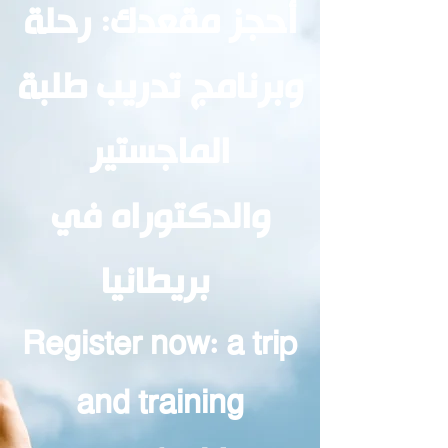
أحجز مقعدك: رحلة
وبرنامج تدريب طلبة
الماجستير
والدكتوراه في
بريطانيا
Register now: a trip
and training