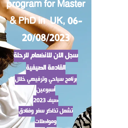
program for Master
& PhD in
UK, 06-
20/08/2023
سجل الان للانضمام للرحلة
القادمة الصيفية
برنامج سياحي وترفيهي خلا
ل
أسب
وعين
صيف 2023
تشمل تذاكر سفر وفنادق
ومواصلات