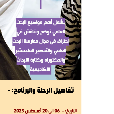
يشمل أهم مواضيع البحث
العلمي توضح وتناقش في
احتراف في مجال ممارسة البحث
العلمي والت
حصير للماجستير
والدكتوراه وكتابة الابحاث
الاكاديمية
تفاصيل الرحلة والبرنامج: -
التاريخ: - 06 الى 20 أغسطس 2023