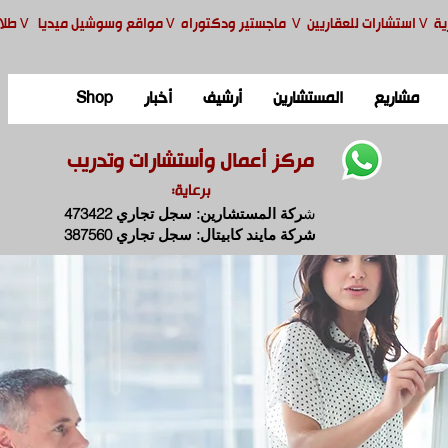
ية
V
استشارات للعقاريين
V
ماجستير ودكتوراه
V
مواقع وسوشيل ميديا
V
طلا
مشاريع
المستشارين
أرشيف
أخبار
Shop
مركز أعمال وأستشارات وتدريب
برعاية:
ش
ركة المستشارين: سجل تجاري 473422
شركة مايند كابيتال: سجل تجاري 387560