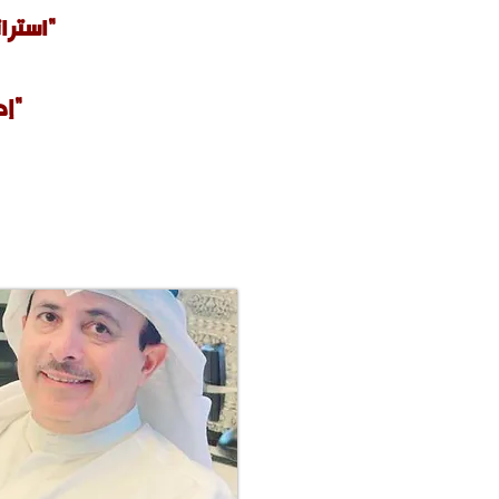
"استرا
"إد