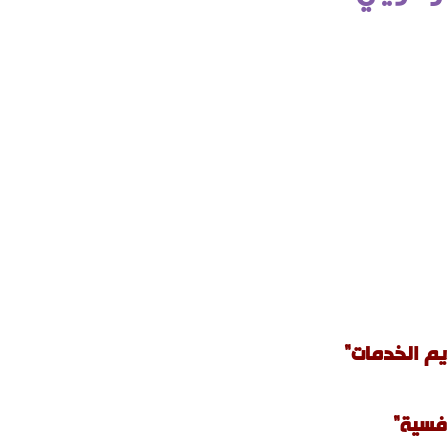
م الخدمات"
افسية"