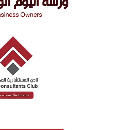
ورشة اليوم
الو
usiness Owners