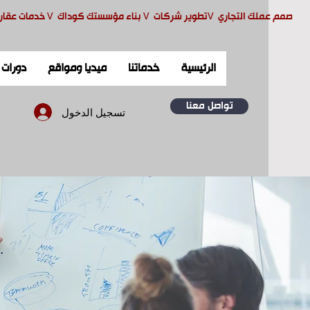
صمم ع
ملك التجاري
V
تطوير شركات
V
بناء مؤسستك كوداك
V
خدمات عقار
الرئيسية
خدماتنا
ميديا ومواقع
دورات
تواصل معنا
تسجيل الدخول