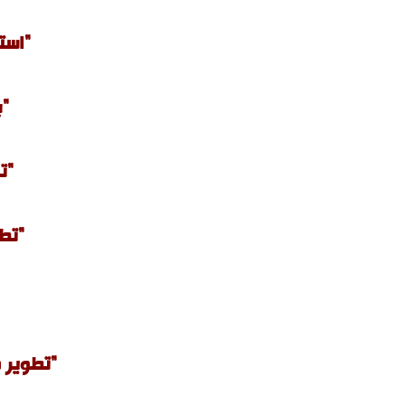
"است
"ب
"ت
"تطو
"تطوير م