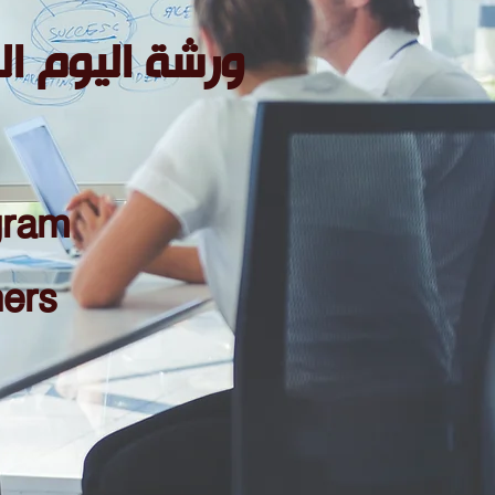
ورشة اليوم
ال
gram
ners