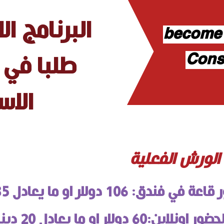
البرنامج ال
become
Cons
طلبا في 
الاس
الورش الفعلية
 106 دولار او ما يعادل 35 دينار كويتي
:60 دولار او ما يعادل 20 دينار كويتي