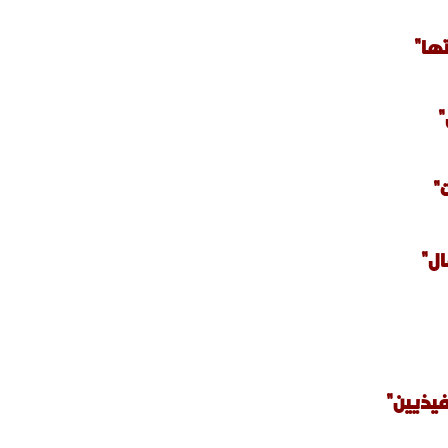
ها"
"
"
ال"
فيذيين"