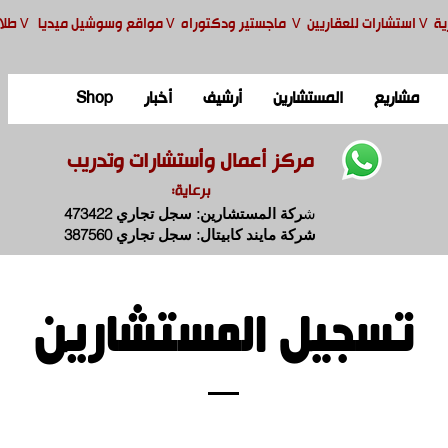
ية
V
استشارات للعقاريين
V
ماجستير ودكتوراه
V
مواقع وسوشيل ميديا
V
طلا
مشاريع
المستشارين
أرشيف
أخبار
Shop
مركز أعمال وأستشارات وتدريب
برعاية:
ش
ركة المستشارين: سجل تجاري 473422
شركة مايند كابيتال: سجل تجاري 387560
تسجيل المستشارين