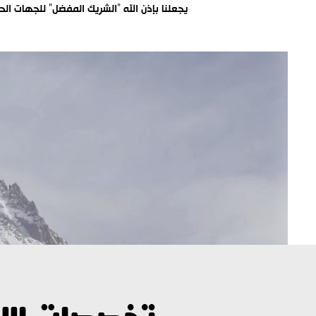
يجعلنا بإذن الله “الشريك المفضل” للجهات الح