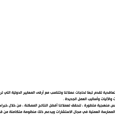
دية تقدم تبعًا لحاجات عملائنا وتتناسب مع أرقى المعايير الدوليّة التي تر
 والآليات وأساليب العمل الجديدة .
س منهجية متطورة ، لنحقق لعملائنا أفضل النتائج الممكنة ، من خلال خبراء ا
 والممارسة العملية في مجال الاستشارات ويدعم ذلك منظومة متكاملة من قيم 