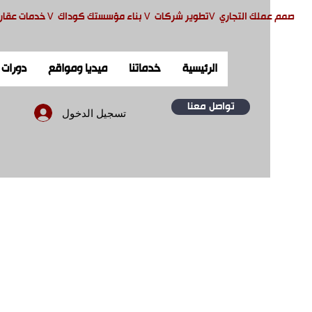
صمم ع
ملك التجاري
V
تطوير شركات
V
بناء مؤسستك كوداك
V
خدمات عقار
الرئيسية
خدماتنا
ميديا ومواقع
دورات
تواصل معنا
تسجيل الدخول