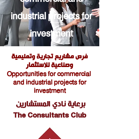
industrial projects for
investment
ية
ف
رص مشاريع تجاري
ة وتعليم
وصناعية للاستثمار
Opportunities for co
mmer
cial
and industri
al projects for
investment
برعاية نادي المستشارين
The Consultants Club