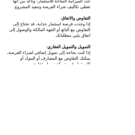
حدد الميزانية المتاحة للاستثمار، وتأكد من أنها
تغطي تكاليف شراء الفرصة وتنفيذ المشروع.
التفاوض والاتفاق:
إذا وجدت فرصة استثمار جذابة، قد تحتاج إلى
التفاوض مع البائع أو الجهة المالكة والوصول إلى
اتفاق يلبي متطلباتك.
التمويل والتمويل العقاري:
إذا كنت بحاجة إلى تمويل إضافي لشراء الفرصة،
يمكنك التفاوض مع المصارف أو البنوك أو
الاستثمار في شركة تمويل عقاري.
التحضير والتخطيط:
قم بإعداد خطة استثمار مفصلة تشمل الموارد
البشرية والمواد والجداول الزمنية.
تنفيذ المشروع:
بدء تنفيذ المشروع بناءً على الخطة المعدة،
وتوظيف العمالة الضرورية، والحصول على المواد
والمعدات.
إدارة المشروع:
تتطلب الفرص الاستثمارية إدارة جيدة لضمان