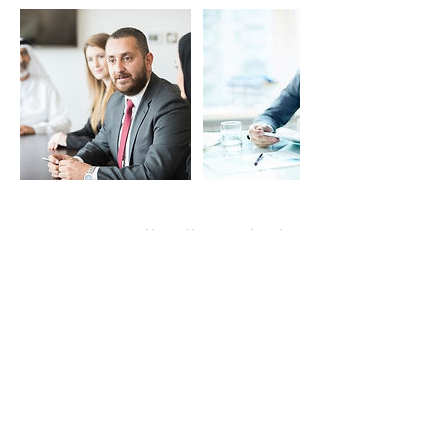
تفاصيل جهة الاتصال
Servcorp Al Sahab Tower - Coworking,
Offices, Virtual Offices & Meeting Rooms,
Mohammad Thunayan Al-Ghanim Street,
Kuwait City, Kuwait