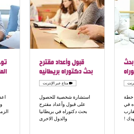
بحث
قبول وأعداد مقترح
توج
راه
بحث دكتوراه بريطانيه
الم
ترنت
متاح عبر الإنترنت
 خطة
استشارة شخصية للحصول
اعد
ه في
على قبول وأعداد مقترح
وه
قارب
بحث دكتوراه في بريطانيا
الزم
دك !
والدول الاخرى