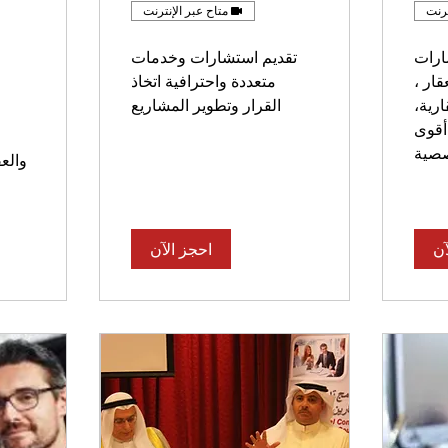
ترنت
متاح عبر الإنترنت
ارات
تقديم استشارات وخدمات
ار ،
متعددة واحترافية اتخاذ
رية،
القرار وتطوير المشاريع
أقوى
صصية
والع
آن
احجز الآن