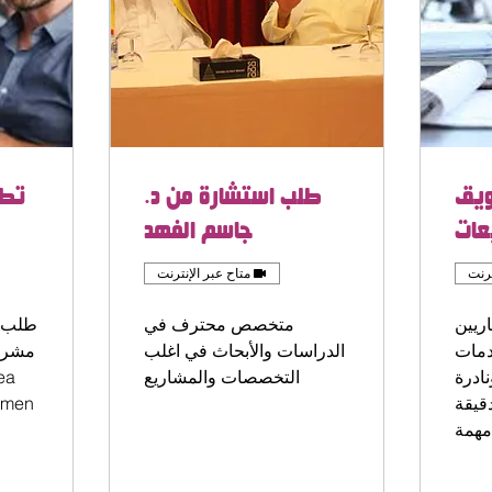
ويق
طلب استشارة من د.
تطو
عات
جاسم الفهد
ترنت
متاح عبر الإنترنت
اريين
متخصص محترف في
طلب ت
دمات
الدراسات والأبحاث في اغلب
مشروع
ادرة
التخصصات والمشاريع
ea
قيقة
pmen
مهمة