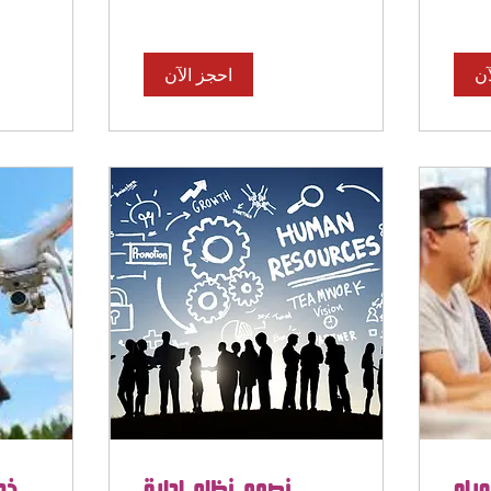
آن
احجز الآن
راه
نصمم نظام ادارة
خد