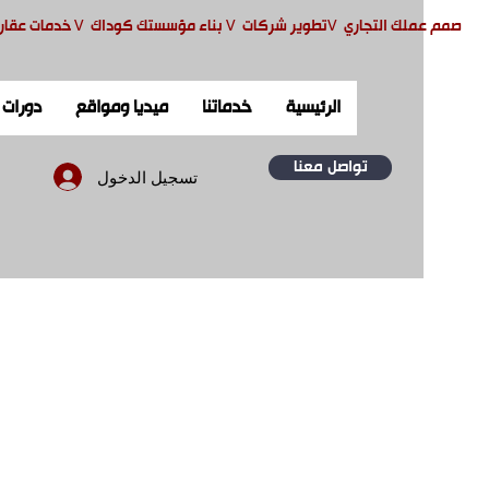
صمم ع
ملك التجاري
V
تطوير شركات
V
بناء مؤسستك كوداك
V
خدمات عقار
الرئيسية
خدماتنا
ميديا ومواقع
دورات
تواصل معنا
تسجيل الدخول