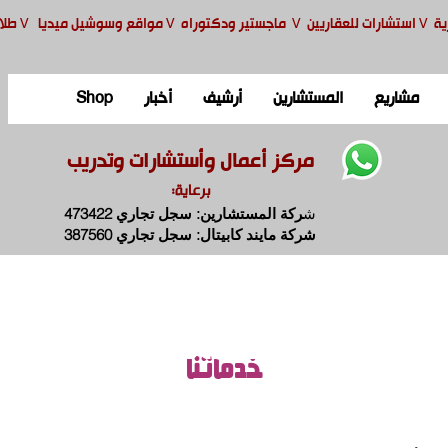
ية
V
استشارات للعقاريين
V
ماجستير ودكتوراه
V
مواقع وسوشيل ميديا
V
طلا
مشاريع
المستشارين
أرشيف
أخبار
Shop
مركز أعمال وأستشارات وتدريب
برعاية:
ش
ركة المستشارين: سجل تجاري 473422
شركة مايند كابيتال: سجل تجاري 387560
خدماتنا
خدماتنا