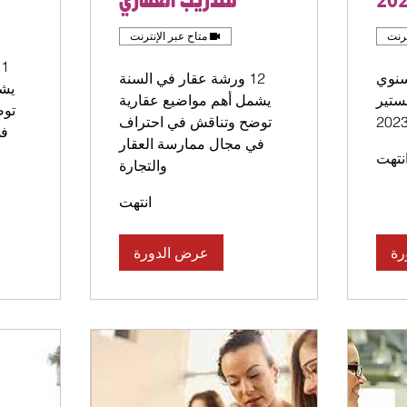
للتدريب العقاري
ترنت
متاح عبر الإنترنت
سنوي
12 ورشة عقار في السنة
يشم
ستير
يشمل أهم مواضيع عقارية
توض
توضح وتناقش في احتراف
في
في مجال ممارسة العقار
نتهت
والتجارة
انتهت
رة
عرض الدورة