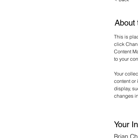
About 
This is pla
click Chan
Content Ma
to your co
Your collec
content or 
display, su
changes in 
Your In
Brian C