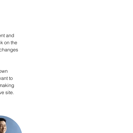
ent and 
k on the 
 changes 
 own 
ant to 
 making 
e site. 