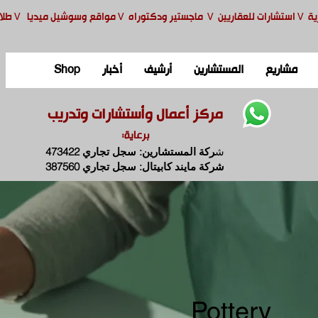
ية
V
استشارات للعقاريين
V
ماجستير ودكتوراه
V
مواقع وسوشيل ميديا
V
طلا
مشاريع
المستشارين
أرشيف
أخبار
Shop
مركز أعمال وأستشارات وتدريب
برعاية:
ش
ركة المستشارين: سجل تجاري 473422
شركة مايند كابيتال: سجل تجاري 387560
Pottery