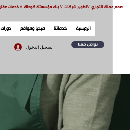
صمم ع
ملك التجاري
V
تطوير شركات
V
بناء مؤسستك كوداك
V
خدمات عقار
الرئيسية
خدماتنا
ميديا ومواقع
دورات
تواصل معنا
تسجيل الدخول