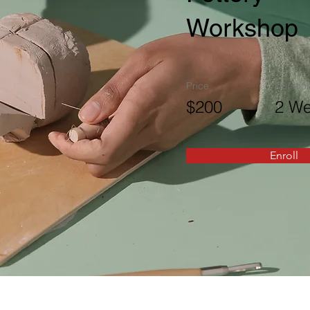
Workshop
Price
Duratio
$200
2 W
Enroll