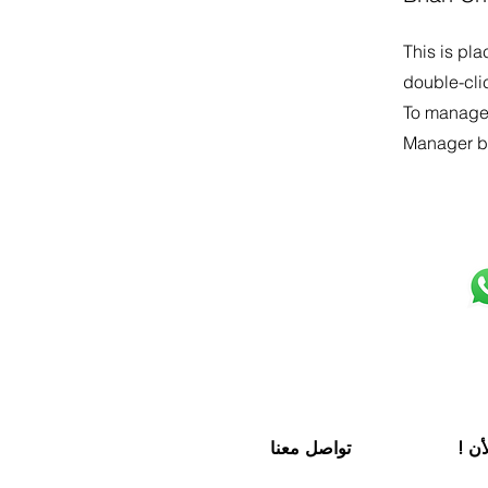
This is pla
double-cli
To manage a
Manager bu
Phone
+965 992544
19
+965 99254418
اتساب
info@consult-club.com
Email
لأن
تواصل معنا