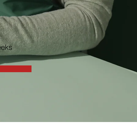
n
eeks