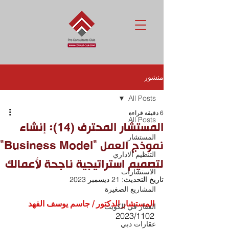
منشور
All Posts
6 دقيقة قراءة
All Posts
المستشار المحترف (14): إنشاء
المستشار
نموذج العمل "Business Model"
التنظيم الاداري
لتصميم استراتيجية ناجحة لأعمالك
الاستشارات
تاريخ التحديث:
21 ديسمبر 2023
المشاريع الصغيرة
المستشار الدكتور / جاسم يوسف الفهد
العقار في الكويت
02‏11‏/2023
عقارات دبي