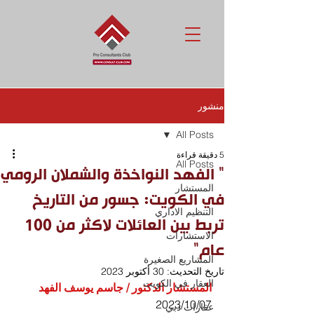
منشور
All Posts
5 دقيقة قراءة
All Posts
" الفهد النواخذة والشملان الرومي
المستشار
في الكويت: جسور من التاريخ
التنظيم الاداري
تربط بين العائلات لاكثر من 100
الاستشارات
عام"
المشاريع الصغيرة
تاريخ التحديث:
30 أكتوبر 2023
العقار في الكويت
المستشار الدكتور / جاسم يوسف الفهد
07‏/10‏/2023
عقارات دبي