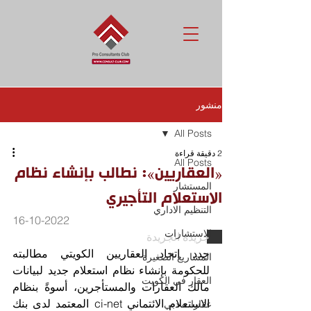
منشور
All Posts
2 دقيقة قراءة
All Posts
«العقاريين»: نطالب بإنشاء نظام
المستشار
الاستعلام التأجيري
التنظيم الاداري
16-10-2022
الاستشارات
جريدة الجريدة 
جدد اتحاد العقاريين الكويتي مطالبته 
المشاريع الصغيرة
للحكومة بإنشاء نظام استعلام جديد لبيانات 
العقار في الكويت
مالك العقارات والمستأجرين، أسوةً بنظام 
الاستعلام الائتماني ci-net المعتمد لدى بنك 
عقارات دبي