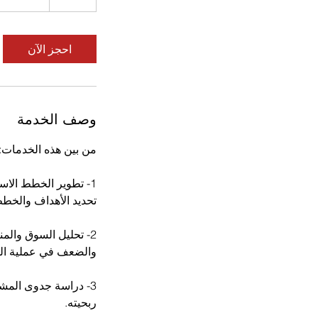
س
احجز الآن
وصف الخدمة
1- تطوير الخطط الاس
2- تحليل السوق والم
3- دراسة جدوى المش