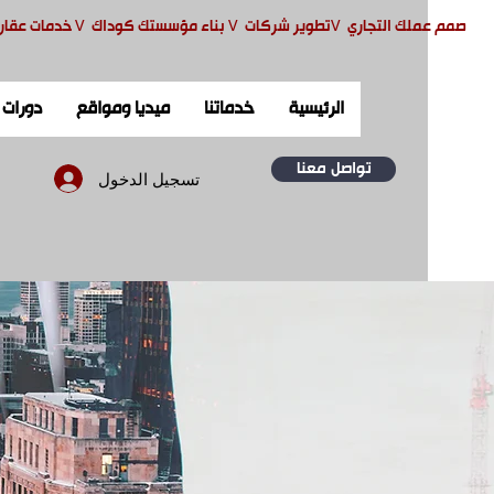
صمم ع
ملك التجاري
V
تطوير شركات
V
بناء مؤسستك كوداك
V
خدمات عقار
الرئيسية
خدماتنا
ميديا ومواقع
دورات
تواصل معنا
تسجيل الدخول