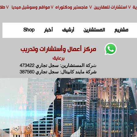
ية
V
استشارات للعقاريين
V
ماجستير ودكتوراه
V
مواقع وسوشيل ميديا
V
طلا
مشاريع
المستشارين
أرشيف
أخبار
Shop
مركز أعمال وأستشارات وتدريب
برعاية:
ش
ركة المستشارين: سجل تجاري 473422
شركة مايند كابيتال: سجل تجاري 387560