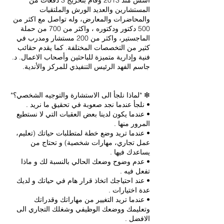
أسس منذ 2013 وقام بتخريج 3 دفعات من
المستشارين والعديد الورش والملتقيات
والمحاضرات والمعارض، وله تواصل مع اكثر من
500 دكتور ودكتوره ، واكثر من 700 من حملة
الماجستير، واكثر من 200 مستشار ومدرب في
كثير من التخصصات المختلفة. كما يقدم حقائب
فنية وإدارية متميزة للباحثين وأصحاب الاعمال. د.
• عندما يكون لدينا بعض العقبات التي لا نستطيع
• عندما تريد وضع خطة لمتطلبات حياتك (تعليم،
عمل تجاري، مهارات شخصية) و تحتاج من
• عدم وضوح وضعك الحالي بالنسبة لك و ماذا
• عند احتياجك اتخاذ قرار هام في حياتك و لديك
• عندما تريد التغيير من مهاراتك وقدراتك
وتعليمك ووضعك الوظيفي وشغلك التجاري الى