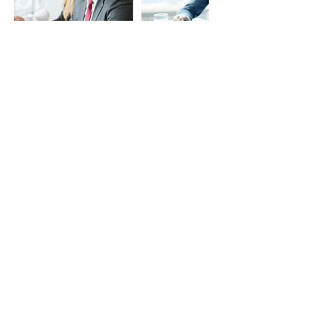
تفاصيل جهة الاتصال
Servcorp Al Sahab Tower - Coworking,
Offices, Virtual Offices & Meeting Rooms,
Mohammad Thunayan Al-Ghanim Street,
Kuwait City, Kuwait
Phone
+965 992544
19
+965 99254418