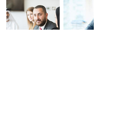
تفاصيل جهة الاتصال
Servcorp Al Sahab Tower - Coworking,
Offices, Virtual Offices & Meeting Rooms,
Mohammad Thunayan Al-Ghanim Street,
Kuwait City, Kuwait