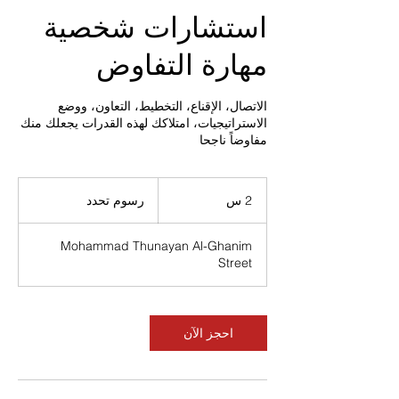
استشارات شخصية
مهارة التفاوض
الاتصال، الإقناع، التخطيط، التعاون، ووضع
الاستراتيجيات، امتلاكك لهذه القدرات يجعلك منك
مفاوضاً ناجحا
رسوم
تحدد
2 س
2
رسوم تحدد
س
Mohammad Thunayan Al-Ghanim
Street
احجز الآن