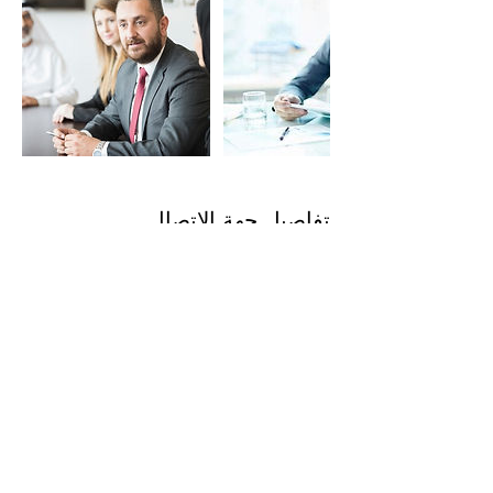
تفاصيل جهة الاتصال
Servcorp Al Sahab Tower - Coworking,
Offices, Virtual Offices & Meeting Rooms,
Mohammad Thunayan Al-Ghanim Street,
Kuwait City, Kuwait
Phone
+965 992544
19