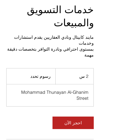
خدمات التسويق
والمبيعات
مايند كابيتال ونادي العقاريين يقدم استشارات
بمستوى احترافي ونادرة التوافر بتخصصات دقيقة
مهمة
رسوم
تحدد
2 س
2
رسوم تحدد
س
Mohammad Thunayan Al-Ghanim
Street
احجز الآن