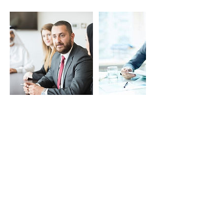
تفاصيل جهة الاتصال
Servcorp Al Sahab Tower - Coworking,
Offices, Virtual Offices & Meeting Rooms,
Mohammad Thunayan Al-Ghanim Street,
Kuwait City, Kuwait